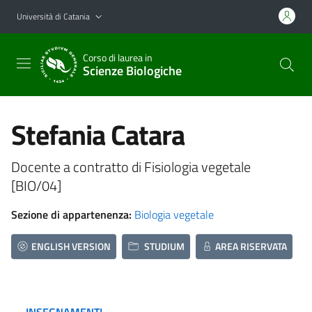
Vai al contenuto principale
Vai al menu di navigazione
Università di Catania
Corso di laurea in
Scienze Biologiche
Stefania Catara
Docente a contratto di Fisiologia vegetale
[BIO/04]
Sezione di appartenenza:
Biologia vegetale
ENGLISH VERSION
STUDIUM
AREA RISERVATA