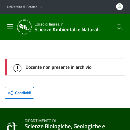
Vai al contenuto principale
Vai al menu di navigazione
Università di Catania
Corso di laurea in
Scienze Ambientali e Naturali
Docente non presente in archivio.
Condividi
DIPARTIMENTO DI
Scienze Biologiche, Geologiche e