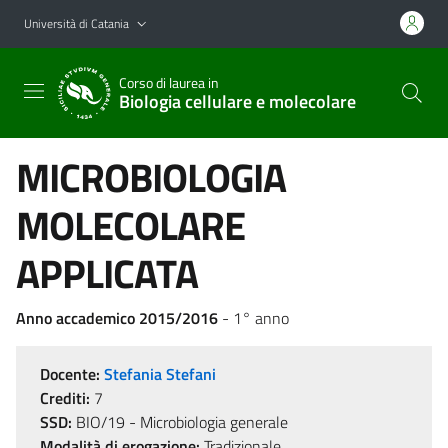
Vai al contenuto principale
Vai al menu di navigazione
Università di Catania
Corso di laurea in
Biologia cellulare e molecolare
MICROBIOLOGIA
MOLECOLARE
APPLICATA
Anno accademico 2015/2016
- 1° anno
Docente:
Stefania Stefani
Crediti:
7
SSD:
BIO/19 - Microbiologia generale
Modalità di erogazione:
Tradizionale