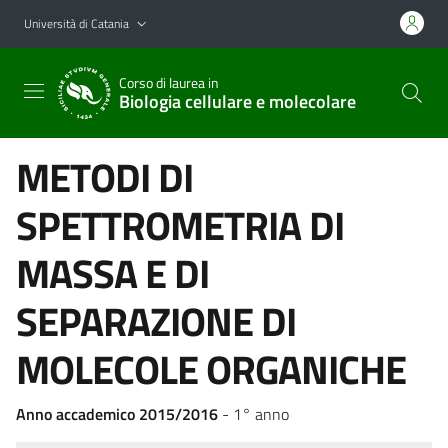
Vai al contenuto principale
Vai al menu di navigazione
Università di Catania
Corso di laurea in
Biologia cellulare e molecolare
METODI DI
SPETTROMETRIA DI
MASSA E DI
SEPARAZIONE DI
MOLECOLE ORGANICHE
Anno accademico 2015/2016
- 1° anno