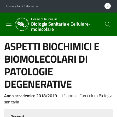
Vai al contenuto principale
Vai al menu di navigazione
Università di Catania
Corso di laurea in
Biologia Sanitaria e Cellulare-
molecolare
ASPETTI BIOCHIMICI E
BIOMOLECOLARI DI
PATOLOGIE
DEGENERATIVE
Anno accademico 2018/2019
- 1° anno - Curriculum Biologia
sanitaria
Docenti