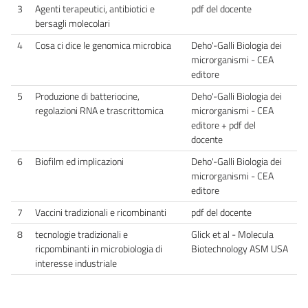
3
Agenti terapeutici, antibiotici e
pdf del docente
bersagli molecolari
4
Cosa ci dice le genomica microbica
Deho'-Galli Biologia dei
microrganismi - CEA
editore
5
Produzione di batteriocine,
Deho'-Galli Biologia dei
regolazioni RNA e trascrittomica
microrganismi - CEA
editore + pdf del
docente
6
Biofilm ed implicazioni
Deho'-Galli Biologia dei
microrganismi - CEA
editore
7
Vaccini tradizionali e ricombinanti
pdf del docente
8
tecnologie tradizionali e
Glick et al - Molecula
ricpombinanti in microbiologia di
Biotechnology ASM USA
interesse industriale