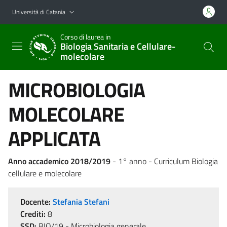
Vai al contenuto principale
Vai al menu di navigazione
Università di Catania
Corso di laurea in
Biologia Sanitaria e Cellulare-
molecolare
MICROBIOLOGIA
MOLECOLARE
APPLICATA
Anno accademico 2018/2019
- 1° anno - Curriculum Biologia
cellulare e molecolare
Docente:
Stefania Stefani
Crediti:
8
SSD:
BIO/19 - Microbiologia generale