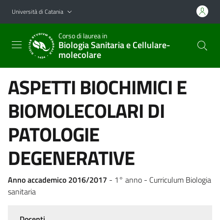
Vai al contenuto principale
Vai al menu di navigazione
Università di Catania
Corso di laurea in
Biologia Sanitaria e Cellulare-
molecolare
ASPETTI BIOCHIMICI E
BIOMOLECOLARI DI
PATOLOGIE
DEGENERATIVE
Anno accademico 2016/2017
- 1° anno - Curriculum Biologia
sanitaria
Docenti