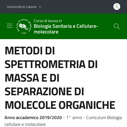
Vai al contenuto principale
Vai al menu di navigazione
Università di Catania
Corso di laurea in
Biologia Sanitaria e Cellulare-
molecolare
METODI DI
SPETTROMETRIA DI
MASSA E DI
SEPARAZIONE DI
MOLECOLE ORGANICHE
Anno accademico 2019/2020
- 1° anno - Curriculum Biologia
cellulare e molecolare