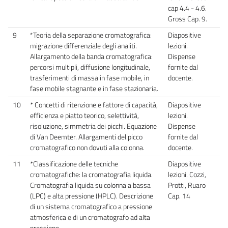
cap 4.4 - 4.6.
Gross Cap. 9.
9
*Teoria della separazione cromatografica:
Diapositive
migrazione differenziale degli analiti.
lezioni.
Allargamento della banda cromatografica:
Dispense
percorsi multipli, diffusione longitudinale,
fornite dal
trasferimenti di massa in fase mobile, in
docente.
fase mobile stagnante e in fase stazionaria.
10
* Concetti di ritenzione e fattore di capacità,
Diapositive
efficienza e piatto teorico, selettività,
lezioni.
risoluzione, simmetria dei picchi. Equazione
Dispense
di Van Deemter. Allargamenti del picco
fornite dal
cromatografico non dovuti alla colonna.
docente.
11
*Classificazione delle tecniche
Diapositive
cromatografiche: la cromatografia liquida.
lezioni. Cozzi,
Cromatografia liquida su colonna a bassa
Protti, Ruaro
(LPC) e alta pressione (HPLC). Descrizione
Cap. 14
di un sistema cromatografico a pressione
atmosferica e di un cromatografo ad alta
pressione.