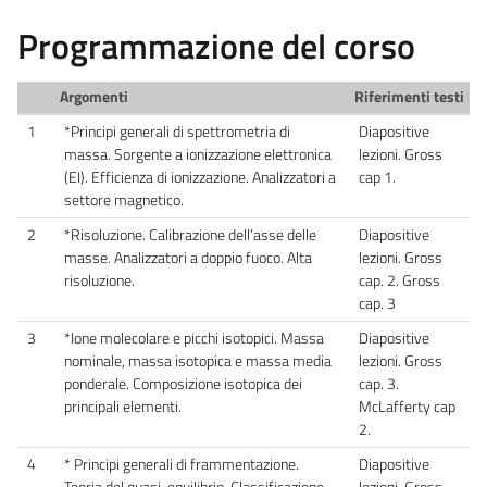
Programmazione del corso
Argomenti
Riferimenti testi
1
*Principi generali di spettrometria di
Diapositive
massa. Sorgente a ionizzazione elettronica
lezioni. Gross
(EI). Efficienza di ionizzazione. Analizzatori a
cap 1.
settore magnetico.
2
*Risoluzione. Calibrazione dell’asse delle
Diapositive
masse. Analizzatori a doppio fuoco. Alta
lezioni. Gross
risoluzione.
cap. 2. Gross
cap. 3
3
*Ione molecolare e picchi isotopici. Massa
Diapositive
nominale, massa isotopica e massa media
lezioni. Gross
ponderale. Composizione isotopica dei
cap. 3.
principali elementi.
McLafferty cap
2.
4
* Principi generali di frammentazione.
Diapositive
Teoria del quasi-equilibrio. Classificazione
lezioni. Gross