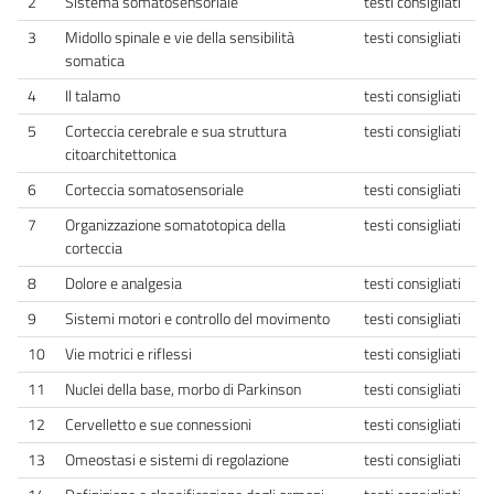
2
Sistema somatosensoriale
testi consigliati
3
Midollo spinale e vie della sensibilità
testi consigliati
somatica
4
Il talamo
testi consigliati
5
Corteccia cerebrale e sua struttura
testi consigliati
citoarchitettonica
6
Corteccia somatosensoriale
testi consigliati
7
Organizzazione somatotopica della
testi consigliati
corteccia
8
Dolore e analgesia
testi consigliati
9
Sistemi motori e controllo del movimento
testi consigliati
10
Vie motrici e riflessi
testi consigliati
11
Nuclei della base, morbo di Parkinson
testi consigliati
12
Cervelletto e sue connessioni
testi consigliati
13
Omeostasi e sistemi di regolazione
testi consigliati