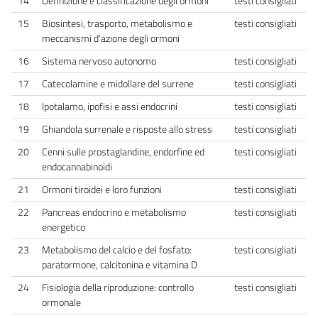
14
Definizione e classificazione degli ormoni
testi consigliati
15
Biosintesi, trasporto, metabolismo e
testi consigliati
meccanismi d'azione degli ormoni
16
Sistema nervoso autonomo
testi consigliati
17
Catecolamine e midollare del surrene
testi consigliati
18
Ipotalamo, ipofisi e assi endocrini
testi consigliati
19
Ghiandola surrenale e risposte allo stress
testi consigliati
20
Cenni sulle prostaglandine, endorfine ed
testi consigliati
endocannabinoidi
21
Ormoni tiroidei e loro funzioni
testi consigliati
22
Pancreas endocrino e metabolismo
testi consigliati
energetico
23
Metabolismo del calcio e del fosfato:
testi consigliati
paratormone, calcitonina e vitamina D
24
Fisiologia della riproduzione: controllo
testi consigliati
ormonale