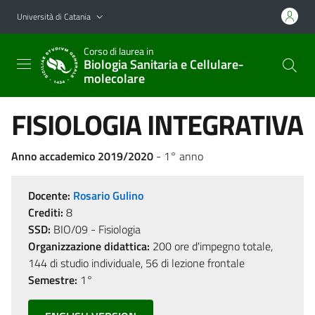
Vai al contenuto principale
Vai al menu di navigazione
Università di Catania
Corso di laurea in
Biologia Sanitaria e Cellulare-
molecolare
FISIOLOGIA INTEGRATIVA
Anno accademico 2019/2020
- 1° anno
Docente:
Rosario Gulino
Crediti:
8
SSD:
BIO/09 - Fisiologia
Organizzazione didattica:
200 ore d'impegno totale,
144 di studio individuale, 56 di lezione frontale
Semestre:
1°