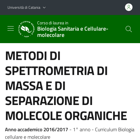
Vai al contenuto principale
Vai al menu di navigazione
Università di Catania
Corso di laurea in
Biologia Sanitaria e Cellulare-
molecolare
METODI DI
SPETTROMETRIA DI
MASSA E DI
SEPARAZIONE DI
MOLECOLE ORGANICHE
Anno accademico 2016/2017
- 1° anno - Curriculum Biologia
cellulare e molecolare