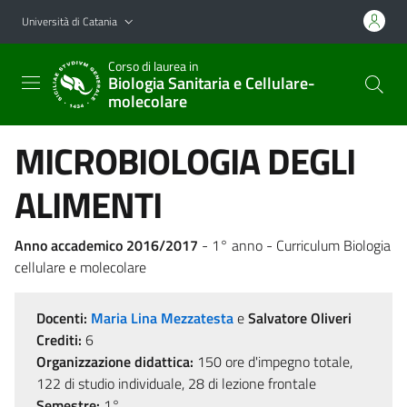
Vai al contenuto principale
Vai al menu di navigazione
Università di Catania
Corso di laurea in
Biologia Sanitaria e Cellulare-
molecolare
MICROBIOLOGIA DEGLI
ALIMENTI
Anno accademico 2016/2017
- 1° anno - Curriculum Biologia
cellulare e molecolare
Docenti:
Maria Lina Mezzatesta
e
Salvatore Oliveri
Crediti:
6
Organizzazione didattica:
150 ore d'impegno totale,
122 di studio individuale, 28 di lezione frontale
Semestre:
1°