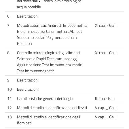
dei materiali • Controllo microbiologico
acqua potabile
6
Esercitazioni
7
Metodi automatici/indiretti Impedometria
XI cap. - Galli
Bioluminescenza Calorimetria LAL Test
Sonde molecolari Polymerase Chain
Reaction
8
Controllo microbiologico degli alimenti
XI cap. - Galli
Salmonella Rapid Test Immunosaggi
Agglutinazione Test immuno-enzimatici
Test immunomagnetici
9
Esercitazioni
10
Esercitazioni
11
Caratteristiche generali dei funghi
III Cap.- Galli
12
Metodi di studio e identificazione dei lieviti
V cap. _ Galli
13
Metodi di studio e identificazione degli
V cap. _ Galli
ifomiceti