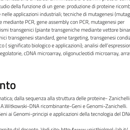
tudio della funzione di un gene: produzione di proteine ricomb
 e nelle applicazioni industriali; tecniche di mutagenesi (muta
mere mediante PCR, gene assembly con PCR, mutagenesi per
ismi transgenici (piante transgeniche mediante vettore binar
nici transgenesi standard, gene targeting, transgenesi condiz
 ( significato biologico e applicazioni); analisi dell’espressi
egolatorie, cDNA microarray, oligonucleotidi microarray, arra
ento
atica; dalla sequenza alla struttura delle proteine- Zanichelli
J.A.Witkowski-DNA ricombinante-Geni e Genomi-Zanichelli.
eni ai Genomi-principi e applicazioni della tecnologia del DN
ornito dal docente. Vedi sito: http://www.unictbiolmol-lab.it/