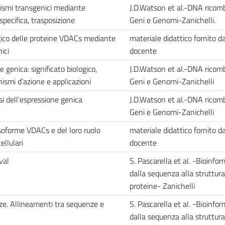
nismi transgenici mediante
J.D.Watson et al.-DNA ricom
pecifica, trasposizione
Geni e Genomi-Zanichelli.
ogico delle proteine VDACs mediante
materiale didattico fornito da
ici
docente
 genica: significato biologico,
J.D.Watson et al.-DNA ricom
ismi d’azione e applicazioni
Geni e Genomi-Zanichelli
isi dell'espressione genica
J.D.Watson et al.-DNA ricom
Geni e Genomi-Zanichelli
isoforme VDACs e del loro ruolo
materiale didattico fornito da
ellulari
docente
val
S. Pascarella et al. -Bioinfor
dalla sequenza alla struttura
proteine- Zanichelli
nze. Allineamenti tra sequenze e
S. Pascarella et al. -Bioinfor
dalla sequenza alla struttura