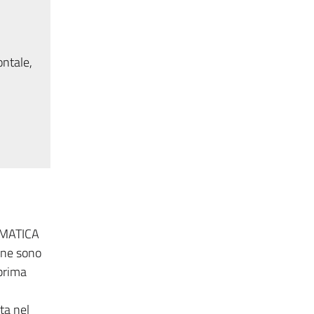
ontale,
RMATICA
e ne sono
prima
ta nel