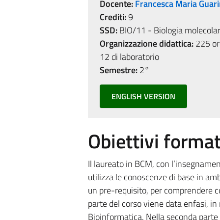
Docente:
Francesca Maria Guar
Crediti:
9
SSD:
BIO/11 - Biologia molecola
Organizzazione didattica:
225 ore
12 di laboratorio
Semestre:
2°
ENGLISH VERSION
Obiettivi format
Il laureato in BCM, con l’insegn
utilizza le conoscenze di base in amb
un pre-requisito, per comprendere 
parte del corso viene data enfasi, in 
Bioinformatica. Nella seconda parte 