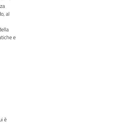
nza
o, al
della
atiche e
ui è