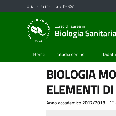
Vai al contenuto principale
Vai al menu di navigazione
Università di Catania
>
DSBGA
Corso di laurea in
Biologia Sanitari
Home
Studia con noi
Didatt
BIOLOGIA M
ELEMENTI DI
Anno accademico 2017/2018
- 1° 