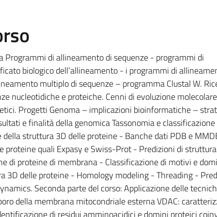
orso
ca Programmi di allineamento di sequenze - programmi di
ficato biologico dell’allineamento - i programmi di allineame
lineamento multiplo di sequenze – programma Clustal W. Rice
nze nucleotidiche e proteiche. Cenni di evoluzione molecolare
netici. Progetti Genoma – implicazioni bioinformatiche – strat
tati e finalità della genomica Tassonomia e classificazione 
e della struttura 3D delle proteine - Banche dati PDB e MMDB
lle proteine quali Expasy e Swiss-Prot - Predizioni di struttura
ne di proteine di membrana - Classificazione di motivi e domi
ra 3D delle proteine - Homology modeling - Threading - Pred
 Dynamics. Seconda parte del corso: Applicazione delle tecnich
l poro della membrana mitocondriale esterna VDAC: caratteri
dentificazione di residui amminoacidici e domini proteici coinv