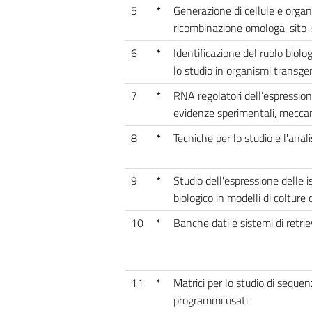
5
*
Generazione di cellule e orga
ricombinazione omologa, sito-s
6
*
Identificazione del ruolo biol
lo studio in organismi transgen
7
*
RNA regolatori dell’espressione
evidenze sperimentali, meccan
8
*
Tecniche per lo studio e l'anal
9
*
Studio dell'espressione delle 
biologico in modelli di colture c
10
*
Banche dati e sistemi di retrie
11
*
Matrici per lo studio di seque
programmi usati