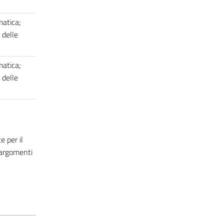
matica;
 delle
matica;
 delle
 per il
 argomenti