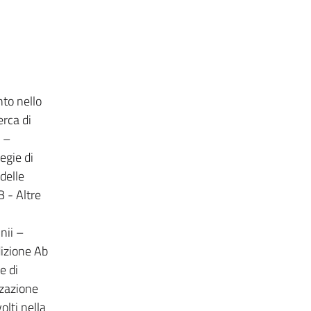
nto nello
rca di
 –
egie di
delle
 - Altre
nii –
izione Ab
e di
zzazione
olti nella