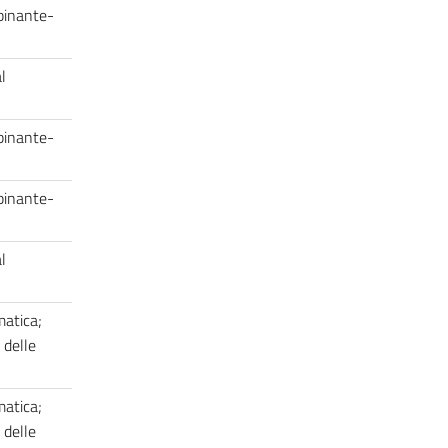
binante-
l
binante-
binante-
l
matica;
 delle
matica;
 delle