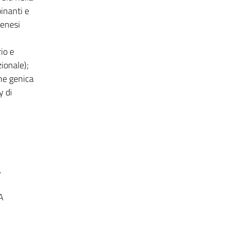
inanti e
genesi
io e
ionale);
one genica
y di
.
A