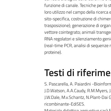
funzione di canale. Tecniche per lo s
loro utilizzo nel campo della ricerca
sito-specifica, costruzione di chi
trasposizione); generazione di organ
vettore cointegrato; animali transge
RNA regolatori e silenziamento genico
(real-time PCR, analisi di sequenze r
proteine).
Testi di riferim
S. Pascarella, A. Paiardini -Bioinform
J.D.Watson, A.A.Caudy, R.M.Myers, 
J.W.Dale, M.v.Schantz, N.Plant-Dai G
ricombinante-EdiSES.
Materiale didattico aggiuntivo sarà f