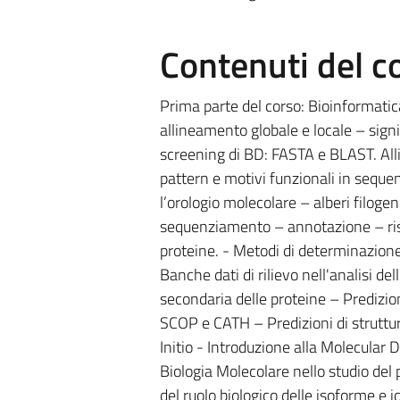
Contenuti del c
Prima parte del corso: Bioinformati
allineamento globale e locale – signi
screening di BD: FASTA e BLAST. Al
pattern e motivi funzionali in seque
l’orologio molecolare – alberi filoge
sequenziamento – annotazione – risul
proteine. - Metodi di determinazion
Banche dati di rilievo nell'analisi de
secondaria delle proteine – Predizio
SCOP e CATH – Predizioni di struttu
Initio - Introduzione alla Molecular
Biologia Molecolare nello studio de
del ruolo biologico delle isoforme e i