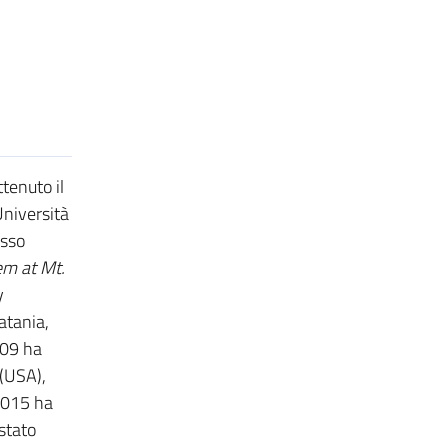
tenuto il
Università
esso
em at Mt.
y
atania,
009 ha
(USA),
 2015 ha
stato