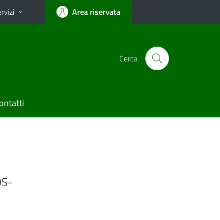
rvizi
Area riservata
Cerca
ontatti
OS-