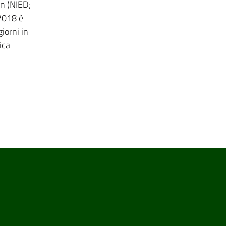
on (NIED;
 2018 è
iorni in
ica