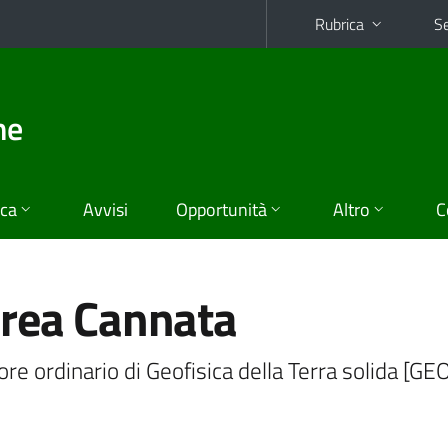
Rubrica
Se
he
ica
Avvisi
Opportunità
Altro
C
rea Cannata
re ordinario di Geofisica della Terra solida [GE