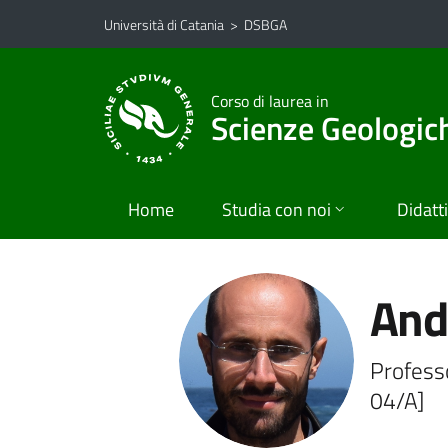
Vai al contenuto principale
Vai al menu di navigazione
Università di Catania
>
DSBGA
Corso di laurea in
Scienze Geologic
Home
Studia con noi
Didatt
And
Professo
04/A]