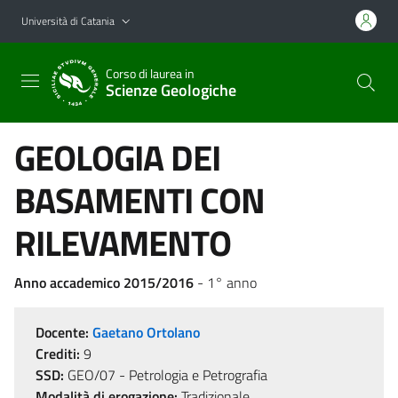
Vai al contenuto principale
Vai al menu di navigazione
Università di Catania
Corso di laurea in
Scienze Geologiche
GEOLOGIA DEI
BASAMENTI CON
RILEVAMENTO
Anno accademico 2015/2016
- 1° anno
Docente:
Gaetano Ortolano
Crediti:
9
SSD:
GEO/07 - Petrologia e Petrografia
Modalità di erogazione:
Tradizionale