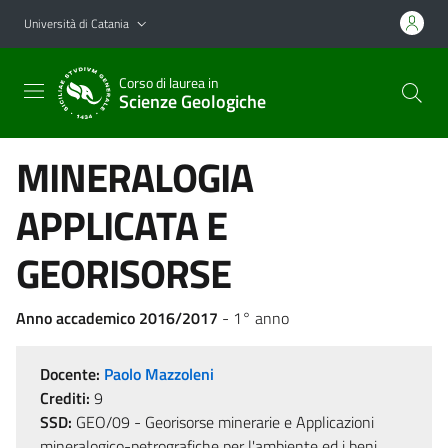
Vai al contenuto principale
Vai al menu di navigazione
Università di Catania
Corso di laurea in
Scienze Geologiche
MINERALOGIA
APPLICATA E
GEORISORSE
Anno accademico 2016/2017
- 1° anno
Docente:
Paolo Mazzoleni
Crediti:
9
SSD:
GEO/09 - Georisorse minerarie e Applicazioni
mineralogico-petrografiche per l'ambiente ed i beni