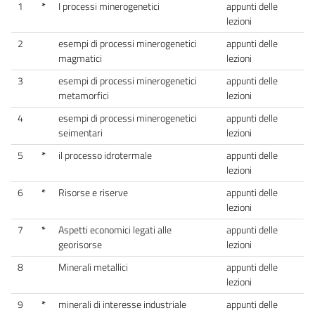
1
*
I processi minerogenetici
appunti delle
lezioni
2
esempi di processi minerogenetici
appunti delle
magmatici
lezioni
3
esempi di processi minerogenetici
appunti delle
metamorfici
lezioni
4
esempi di processi minerogenetici
appunti delle
seimentari
lezioni
5
*
il processo idrotermale
appunti delle
lezioni
6
*
Risorse e riserve
appunti delle
lezioni
7
*
Aspetti economici legati alle
appunti delle
georisorse
lezioni
8
Minerali metallici
appunti delle
lezioni
9
*
minerali di interesse industriale
appunti delle