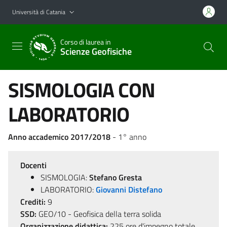
Vai al contenuto principale
Vai al menu di navigazione
Università di Catania
Corso di laurea in
Scienze Geofisiche
SISMOLOGIA CON
LABORATORIO
Anno accademico 2017/2018
- 1° anno
Docenti
SISMOLOGIA:
Stefano Gresta
LABORATORIO:
Giovanni Distefano
Crediti:
9
SSD:
GEO/10 - Geofisica della terra solida
Organizzazione didattica:
225 ore d'impegno totale,