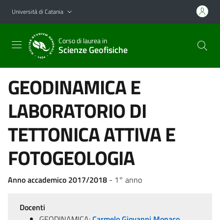
Vai al contenuto principale
Vai al menu di navigazione
Università di Catania
Corso di laurea in
Scienze Geofisiche
GEODINAMICA E
LABORATORIO DI
TETTONICA ATTIVA E
FOTOGEOLOGIA
Anno accademico 2017/2018
- 1° anno
Docenti
GEODINAMICA:
Carmelo Giovanni Monaco