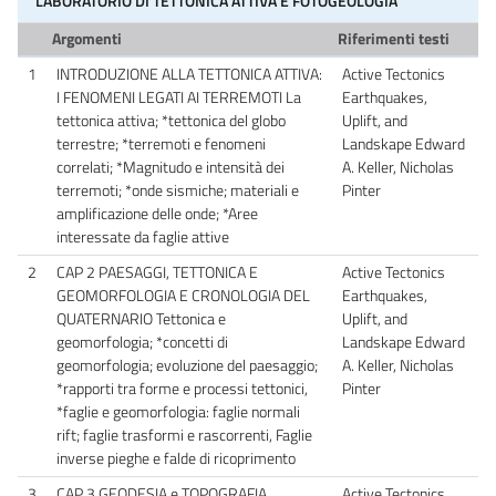
LABORATORIO DI TETTONICA ATTIVA E FOTOGEOLOGIA
Argomenti
Riferimenti testi
1
INTRODUZIONE ALLA TETTONICA ATTIVA:
Active Tectonics
I FENOMENI LEGATI AI TERREMOTI La
Earthquakes,
tettonica attiva; *tettonica del globo
Uplift, and
terrestre; *terremoti e fenomeni
Landskape Edward
correlati; *Magnitudo e intensità dei
A. Keller, Nicholas
terremoti; *onde sismiche; materiali e
Pinter
amplificazione delle onde; *Aree
interessate da faglie attive
2
CAP 2 PAESAGGI, TETTONICA E
Active Tectonics
GEOMORFOLOGIA E CRONOLOGIA DEL
Earthquakes,
QUATERNARIO Tettonica e
Uplift, and
geomorfologia; *concetti di
Landskape Edward
geomorfologia; evoluzione del paesaggio;
A. Keller, Nicholas
*rapporti tra forme e processi tettonici,
Pinter
*faglie e geomorfologia: faglie normali
rift; faglie trasformi e rascorrenti, Faglie
inverse pieghe e falde di ricoprimento
3
CAP 3 GEODESIA e TOPOGRAFIA
Active Tectonics