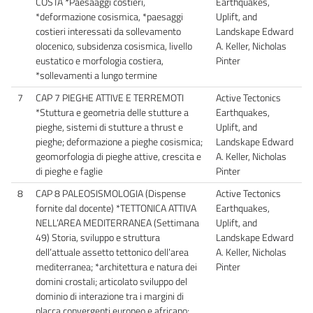
COSTA *Paesaaggi costieri,
Earthquakes,
*deformazione cosismica, *paesaggi
Uplift, and
costieri interessati da sollevamento
Landskape Edward
olocenico, subsidenza cosismica, livello
A. Keller, Nicholas
eustatico e morfologia costiera,
Pinter
*sollevamenti a lungo termine
7
CAP 7 PIEGHE ATTIVE E TERREMOTI
Active Tectonics
*Stuttura e geometria delle stutture a
Earthquakes,
pieghe, sistemi di stutture a thrust e
Uplift, and
pieghe; deformazione a pieghe cosismica;
Landskape Edward
geomorfologia di pieghe attive, crescita e
A. Keller, Nicholas
di pieghe e faglie
Pinter
8
CAP 8 PALEOSISMOLOGIA (Dispense
Active Tectonics
fornite dal docente) *TETTONICA ATTIVA
Earthquakes,
NELL’AREA MEDITERRANEA (Settimana
Uplift, and
49) Storia, sviluppo e struttura
Landskape Edward
dell’attuale assetto tettonico dell’area
A. Keller, Nicholas
mediterranea; *architettura e natura dei
Pinter
domini crostali; articolato sviluppo del
dominio di interazione tra i margini di
placca convergenti europeo e africano;