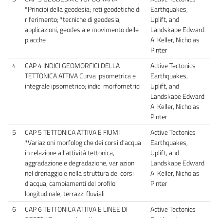
*Principi della geodesia; reti geodetiche di
Earthquakes,
riferimento; *tecniche di geodesia,
Uplift, and
applicazioni, geodesia e movimento delle
Landskape Edward
placche
A. Keller, Nicholas
Pinter
4
CAP 4 INDICI GEOMORFICI DELLA
Active Tectonics
TETTONICA ATTIVA Curva ipsometrica e
Earthquakes,
integrale ipsometrico; indici morfometrici
Uplift, and
Landskape Edward
A. Keller, Nicholas
Pinter
5
CAP 5 TETTONICA ATTIVA E FIUMI
Active Tectonics
*Variazioni morfologiche dei corsi d’acqua
Earthquakes,
in relazione all’attività tettonica,
Uplift, and
aggradazione e degradazione, variazioni
Landskape Edward
nel drenaggio e nella struttura dei corsi
A. Keller, Nicholas
d’acqua, cambiamenti del profilo
Pinter
longitudinale, terrazzi fluviali
6
CAP 6 TETTONICA ATTIVA E LINEE DI
Active Tectonics