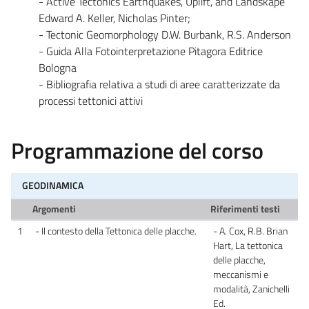
- Active Tectonics Earthquakes, Uplift, and Landskape
Edward A. Keller, Nicholas Pinter;
- Tectonic Geomorphology D.W. Burbank, R.S. Anderson
- Guida Alla Fotointerpretazione Pitagora Editrice
Bologna
- Bibliografia relativa a studi di aree caratterizzate da
processi tettonici attivi
Programmazione del corso
GEODINAMICA
Argomenti
Riferimenti testi
1
- Il contesto della Tettonica delle placche.
- A. Cox, R.B. Brian
Hart, La tettonica
delle placche,
meccanismi e
modalità, Zanichelli
Ed.