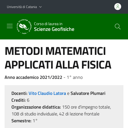
Vai al contenuto principale
Vai al menu di navigazione
Università di Catania
Corso di laurea in
Scienze Geofisiche
METODI MATEMATICI
APPLICATI ALLA FISICA
Anno accademico 2021/2022
- 1° anno
Docenti:
Vito Claudio Latora
e
Salvatore Plumari
Crediti:
6
Organizzazione didattica:
150 ore d'impegno totale,
108 di studio individuale, 42 di lezione frontale
Semestre:
1°