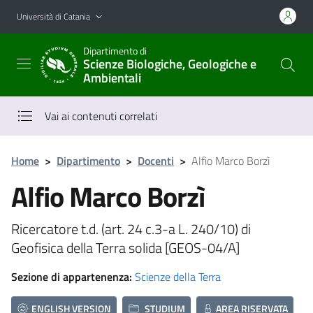
Vai al contenuto principale
Vai al menu di navigazione
Università di Catania
Dipartimento di
Scienze Biologiche, Geologiche e
Ambientali
Vai ai contenuti correlati
Home
>
Dipartimento
>
Docenti
>
Alfio Marco Borzì
Alfio Marco Borzì
Ricercatore t.d. (art. 24 c.3-a L. 240/10) di
Geofisica della Terra solida [GEOS-04/A]
Sezione di appartenenza:
Scienze della Terra
ENGLISH VERSION
STUDIUM
AREA RISERVATA