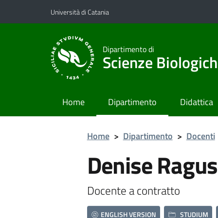
Vai al contenuto principale
Vai al menu di navigazione
Università di Catania
Dipartimento di
Scienze Biologich
Home
Dipartimento
Didattica
Home
>
Dipartimento
>
Docenti
Denise Ragu
Docente a contratto
ENGLISH VERSION
STUDIUM