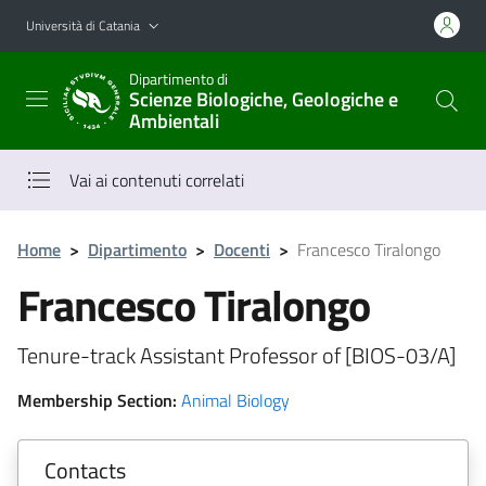
Vai al contenuto principale
Vai al menu di navigazione
Università di Catania
Dipartimento di
Scienze Biologiche, Geologiche e
Ambientali
Vai ai contenuti correlati
Home
>
Dipartimento
>
Docenti
>
Francesco Tiralongo
Francesco Tiralongo
Tenure-track Assistant Professor of [BIOS-03/A]
Membership Section:
Animal Biology
Contacts