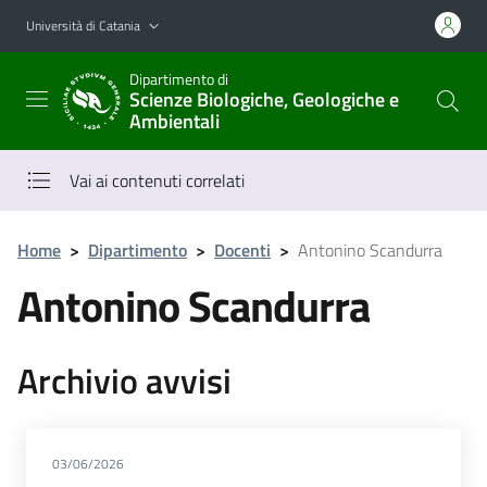
Vai al contenuto principale
Vai al menu di navigazione
Università di Catania
Dipartimento di
Scienze Biologiche, Geologiche e
Ambientali
Vai ai contenuti correlati
Home
>
Dipartimento
>
Docenti
>
Antonino Scandurra
Antonino Scandurra
Archivio avvisi
03/06/2026