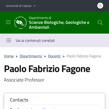
Vai al contenuto principale
Vai al menu di navigazione
Università di Catania
Dipartimento di
Scienze Biologiche, Geologiche e
Ambientali
Vai ai contenuti correlati
Home
>
Dipartimento
>
Docenti
>
Paolo Fabrizio Fagone
Paolo Fabrizio Fagone
Associate Professor
Contacts