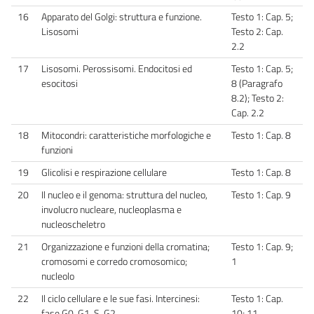
16
Apparato del Golgi: struttura e funzione.
Testo 1: Cap. 5;
Lisosomi
Testo 2: Cap.
2.2
17
Lisosomi. Perossisomi. Endocitosi ed
Testo 1: Cap. 5;
esocitosi
8 (Paragrafo
8.2); Testo 2:
Cap. 2.2
18
Mitocondri: caratteristiche morfologiche e
Testo 1: Cap. 8
funzioni
19
Glicolisi e respirazione cellulare
Testo 1: Cap. 8
20
Il nucleo e il genoma: struttura del nucleo,
Testo 1: Cap. 9
involucro nucleare, nucleoplasma e
nucleoscheletro
21
Organizzazione e funzioni della cromatina;
Testo 1: Cap. 9;
cromosomi e corredo cromosomico;
1
nucleolo
22
Il ciclo cellulare e le sue fasi. Intercinesi:
Testo 1: Cap.
fase G0, G1, S, G2
10; 11