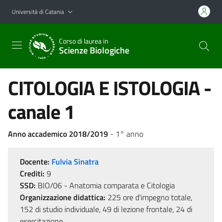
Vai al contenuto principale
Vai al menu di navigazione
Università di Catania
Corso di laurea in
Scienze Biologiche
CITOLOGIA E ISTOLOGIA -
canale 1
Anno accademico 2018/2019
- 1° anno
Docente:
Fulvia Sinatra
Crediti:
9
SSD:
BIO/06 - Anatomia comparata e Citologia
Organizzazione didattica:
225 ore d'impegno totale,
152 di studio individuale, 49 di lezione frontale, 24 di
esercitazione