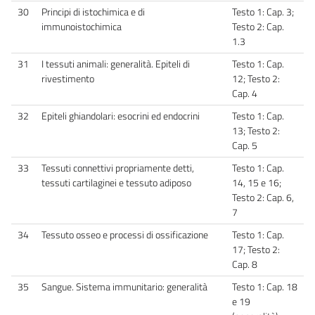
30
Principi di istochimica e di
Testo 1: Cap. 3;
immunoistochimica
Testo 2: Cap.
1.3
31
I tessuti animali: generalità. Epiteli di
Testo 1: Cap.
rivestimento
12; Testo 2:
Cap. 4
32
Epiteli ghiandolari: esocrini ed endocrini
Testo 1: Cap.
13; Testo 2:
Cap. 5
33
Tessuti connettivi propriamente detti,
Testo 1: Cap.
tessuti cartilaginei e tessuto adiposo
14, 15 e 16;
Testo 2: Cap. 6,
7
34
Tessuto osseo e processi di ossificazione
Testo 1: Cap.
17; Testo 2:
Cap. 8
35
Sangue. Sistema immunitario: generalità
Testo 1: Cap. 18
e 19