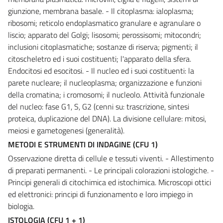
giunzione, membrana basale. - Il citoplasma: ialoplasma;
ribosomi; reticolo endoplasmatico granulare e agranulare o
liscio; apparato del Golgi; lisosomi; perossisomi; mitocondri;
inclusioni citoplasmatiche; sostanze di riserva; pigmenti; il
citoscheletro ed i suoi costituenti; l'apparato della sfera.
Endocitosi ed esocitosi. - Il nucleo ed i suoi costituenti: la
parete nucleare; il nucleoplasma; organizzazione e funzioni
della cromatina; i cromosomi; il nucleolo. Attività funzionale
del nucleo: fase G1, S, G2 (cenni su: trascrizione, sintesi
proteica, duplicazione del DNA). La divisione cellulare: mitosi,
meiosi e gametogenesi (generalità).
METODI E STRUMENTI DI INDAGINE (CFU 1)
Osservazione diretta di cellule e tessuti viventi. - Allestimento
di preparati permanenti. - Le principali colorazioni istologiche. -
Principi generali di citochimica ed istochimica. Microscopi ottici
ed elettronici: principi di funzionamento e loro impiego in
biologia.
ISTOLOGIA (CFU 1 + 1)