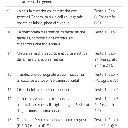
caratteristiche generali
9
La cellula eucariotica: caratteristiche
Testo 1: Cap. 2;
generali Generalità sulla cellula vegetale:
8 (Paragrafo
parete cellulare, plastidi e vacuoli
8.3)
10
La membrana plasmatica: caratteristiche
Testo 1: Cap. 4
generali, composizione chimica ed
organizzazione molecolare
11
Meccanismi di trasporto e attività elettrica
Testo 1: Cap. 4;
della membrana plasmatica
21 (Paragrafo
21.4 e 21.5)
12
Trasduzione del segnale e suoi meccanismi
Testo 1: Cap. 7
Glicocalice e citosol. Soluzioni colloidali
(Paragrafo 7.1)
13
Citoscheletro e sue componenti
Testo 1: Cap. 6
14
Differenziazioni della membrana
Testo 1: Cap. 6;
plasmatica: microvilli, ciglia, flagelli. Sistemi
7 (Paragrafo
di giunzione. Lamina basale
7.2)
15
Ribosomi. Reticolo endoplasmatico rugoso
Testo 1: Cap. 1
(R.E.R.) e liscio (R.E.L.)
(pp. 33-39); 5