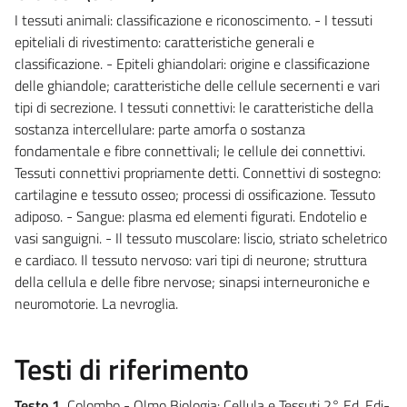
I tessuti animali: classificazione e riconoscimento. - I tessuti
epiteliali di rivestimento: caratteristiche generali e
classificazione. - Epiteli ghiandolari: origine e classificazione
delle ghiandole; caratteristiche delle cellule secernenti e vari
tipi di secrezione. I tessuti connettivi: le caratteristiche della
sostanza intercellulare: parte amorfa o sostanza
fondamentale e fibre connettivali; le cellule dei connettivi.
Tessuti connettivi propriamente detti. Connettivi di sostegno:
cartilagine e tessuto osseo; processi di ossificazione. Tessuto
adiposo. - Sangue: plasma ed elementi figurati. Endotelio e
vasi sanguigni. - Il tessuto muscolare: liscio, striato scheletrico
e cardiaco. Il tessuto nervoso: vari tipi di neurone; struttura
della cellula e delle fibre nervose; sinapsi interneuroniche e
neuromotorie. La nevroglia.
Testi di riferimento
Testo 1.
Colombo - Olmo Biologia: Cellula e Tessuti 2° Ed. Edi-