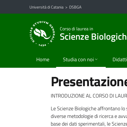
Vai al contenuto principale
Vai al menu di navigazione
Università di Catania
>
DSBGA
Corso di laurea in
Scienze Biologic
Home
Studia con noi
Didatt
Presentazione
INTRODUZIONE AL CORSO DI LAUR
Le Scienze Biologiche affrontano lo s
diverse metodologie di ricerca e avva
base dei dati sperimentali, le Scienz