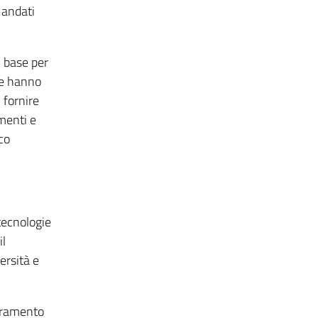
 andati
i base per
he hanno
 fornire
menti e
co
tecnologie
il
ersità e
peramento