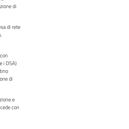
zione di
sa di rete
,
 con
 e i DSA)
tino
ione di
izione e
accede con