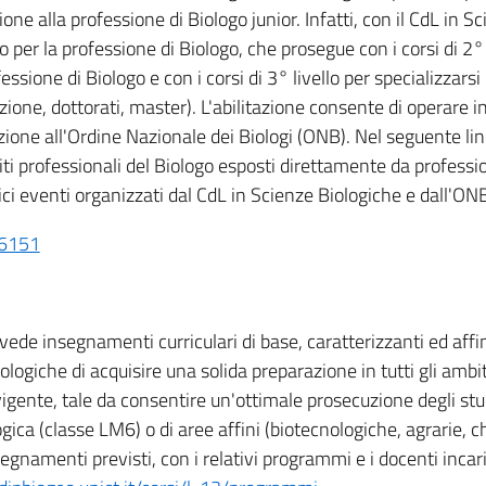
ione alla professione di Biologo junior. Infatti, con il CdL in S
o per la professione di Biologo, che prosegue con i corsi di 2° l
essione di Biologo e con i corsi di 3° livello per specializzarsi 
azione, dottorati, master). L'abilitazione consente di operare in
izione all'Ordine Nazionale dei Biologi (ONB). Nel seguente lin
ti professionali del Biologo esposti direttamente da professio
fici eventi organizzati dal CdL in Scienze Biologiche e dall'ON
/6151
evede insegnamenti curriculari di base, caratterizzanti ed affi
logiche di acquisire una solida preparazione in tutti gli ambit
vigente, tale da consentire un'ottimale prosecuzione degli stud
ogica (classe LM6) o di aree affini (biotecnologiche, agrarie, 
segnamenti previsti, con i relativi programmi e i docenti incar