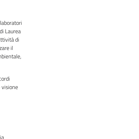
laboratori
 di Laurea
tività di
are il
mbientale,
cordi
 visione
ia