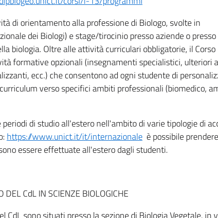
ipbiogeo.unict.it/corsi/l-13/programmi
vità di orientamento alla professione di Biologo, svolte in
ionale dei Biologi) e stage/tirocinio presso aziende o presso 
a biologia. Oltre alle attività curriculari obbligatorie, il Corso
ità formative opzionali (insegnamenti specialistici, ulteriori at
lizzanti, ecc.) che consentono ad ogni studente di personalizz
l curriculum verso specifici ambiti professionali (biomedico, a
e periodi di studio all'estero nell'ambito di varie tipologie di ac
o:
https://www.unict.it/it/internazionale
è possibile prendere
ssono essere effettuate all'estero dagli studenti.
 DEL CdL IN SCIENZE BIOLOGICHE
el CdL sono situati presso la sezione di Biologia Vegetale, in v