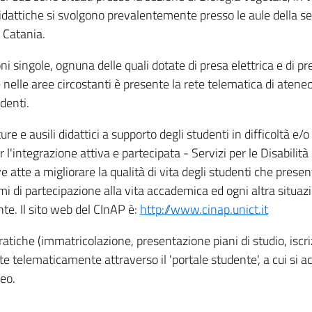
idattiche si svolgono prevalentemente presso le aule della se
 Catania.
i singole, ognuna delle quali dotate di presa elettrica e di pre
e nelle aree circostanti è presente la rete telematica di ateneo
udenti.
re e ausili didattici a supporto degli studenti in difficoltà e/o
er l'integrazione attiva e partecipata - Servizi per le Disabilità
ve atte a migliorare la qualità di vita degli studenti che presen
emi di partecipazione alla vita accademica ed ogni altra situaz
e. Il sito web del CInAP è:
http://www.cinap.unict.it
ratiche (immatricolazione, presentazione piani di studio, iscr
te telematicamente attraverso il 'portale studente', a cui si 
eo.