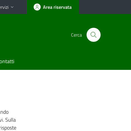
rvizi
Area riservata
Cerca
ontatti
ando
i. Sulla
risposte