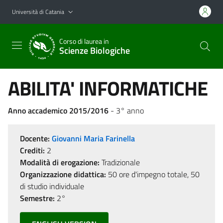
Vai al contenuto principale
Vai al menu di navigazione
Università di Catania
Corso di laurea in
Scienze Biologiche
ABILITA' INFORMATICHE
Anno accademico 2015/2016
- 3° anno
Docente:
Giovanni Maria Farinella
Crediti:
2
Modalità di erogazione:
Tradizionale
Organizzazione didattica:
50 ore d'impegno totale, 50
di studio individuale
Semestre:
2°