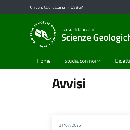
Vai al contenuto principale
Vai al menu di navigazione
Università di Catania
>
DSBGA
Corso di laurea in
Scienze Geologic
Home
Studia con noi
Didatt
Avvisi
31/07/2026