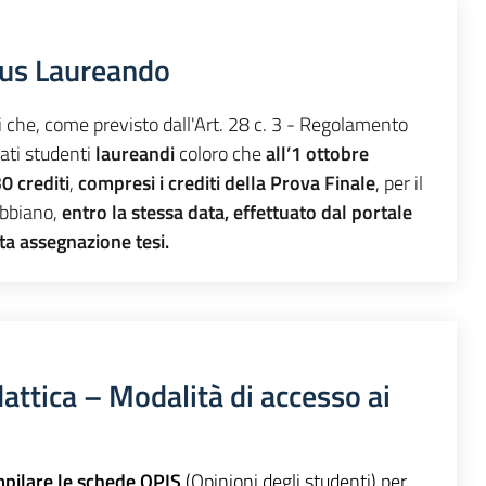
tus Laureando
ti che, come previsto dall'Art. 28 c. 3 - Regolamento
ati studenti
laureandi
coloro che
all’1 ottobre
0 crediti
,
compresi i crediti della Prova Finale
, per il
abbiano,
entro la stessa data, effettuato dal portale
ta assegnazione tesi.
attica – Modalità di accesso ai
pilare le schede OPIS
(Opinioni degli studenti) per