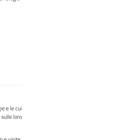
e e le cui
sulle loro
 e visite