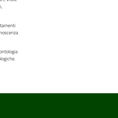
i,
attamenti
conoscenza
ontologia
ologiche.