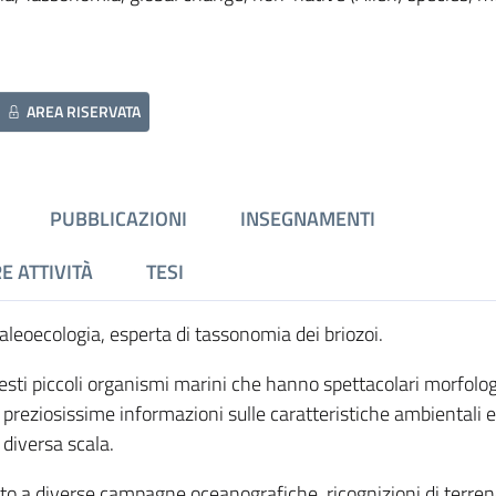
AREA RISERVATA
PUBBLICAZIONI
INSEGNAMENTI
E ATTIVITÀ
TESI
aleoecologia, esperta di tassonomia dei briozoi.
esti piccoli organismi marini che hanno spettacolari morfologi
i preziosissime informazioni sulle caratteristiche ambientali e 
 diversa scala.
to a diverse campagne oceanografiche, ricognizioni di terreno