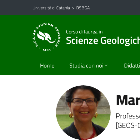
Vai al contenuto principale
Vai al menu di navigazione
Università di Catania
>
DSBGA
Corso di laurea in
Scienze Geologic
Home
Studia con noi
Didatt
Mar
Professo
[GEOS-