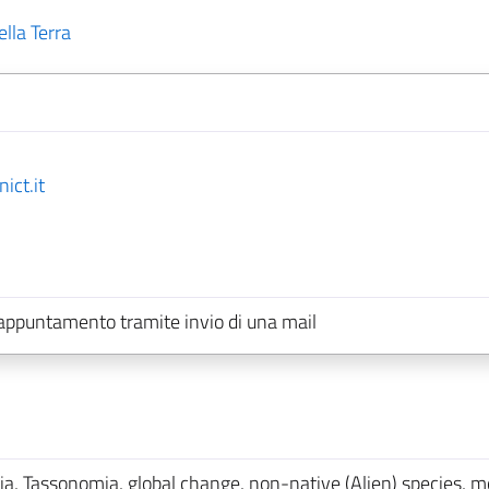
lla Terra
ict.it
 appuntamento tramite invio di una mail
ia, Tassonomia, global change, non-native (Alien) species, m