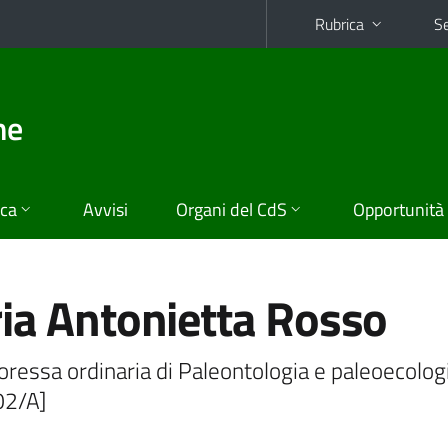
Rubrica
Se
he
ica
Avvisi
Organi del CdS
Opportunità
ia Antonietta Rosso
ressa ordinaria di Paleontologia e paleoecolog
02/A]