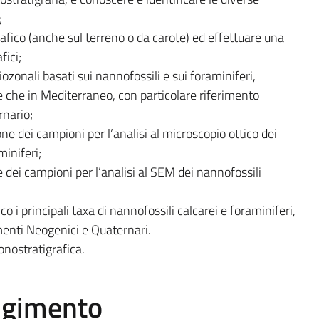
;
rafico (anche sul terreno o da carote) ed effettuare una
fici;
ozonali basati sui nannofossili e sui foraminiferi,
he che in Mediterraneo, con particolare riferimento
rnario;
ne dei campioni per l’analisi al microscopio ottico dei
miniferi;
 dei campioni per l’analisi al SEM dei nannofossili
o i principali taxa di nannofossili calcarei e foraminiferi,
dimenti Neogenici e Quaternari.
onostratigrafica.
olgimento