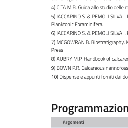
4) CITA M.B. Guida allo studio delle 
5) IACCARINO S. & PEMOLI SILVA I. 
Planktonic Foraminifera.
6) IACCARINO S. & PEMOLI SILVA I. 
7) MCGOWRAN B. Biostratigraphy. Mi
Press
8) AUBRY M.P. Handbook of calcareou
9) BOWN P.R. Calcareous nannofossi
10) Dispense e appunti forniti dai do
Programmazione
Argomenti