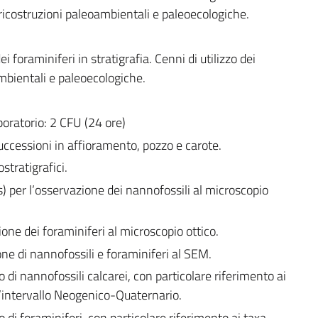
r ricostruzioni paleoambientali e paleoecologiche.
ei foraminiferi in stratigrafia. Cenni di utilizzo dei
ambientali e paleoecologiche.
boratorio: 2 CFU (24 ore)
successioni in affioramento, pozzo e carote.
stratigrafici.
) per l’osservazione dei nannofossili al microscopio
ione dei foraminiferi al microscopio ottico.
ne di nannofossili e foraminiferi al SEM.
di nannofossili calcarei, con particolare riferimento ai
ell’intervallo Neogenico-Quaternario.
di foraminiferi, con particolare riferimento ai taxa