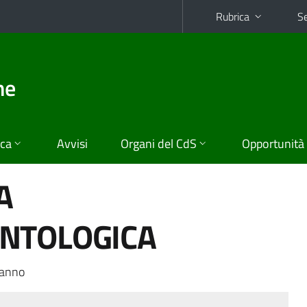
Rubrica
Se
he
ica
Avvisi
Organi del CdS
Opportunità
A
NTOLOGICA
 anno