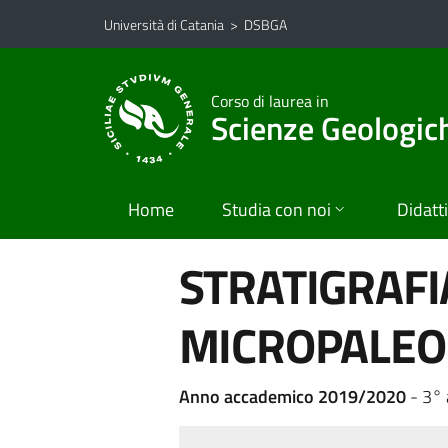
Vai al contenuto principale
Vai al menu di navigazione
Università di Catania
>
DSBGA
Corso di laurea in
Scienze Geologic
Home
Studia con noi
Didatt
STRATIGRAFI
MICROPALEO
Anno accademico 2019/2020
- 3°