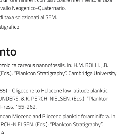
ntervallo Neogenico-Quaternario.
di taxa selezionati al SEM.
tigrafico
ento
ic calcareous nannofossils. In: H.M. BOLLI, J.B.
s.): “Plankton Stratigraphy”. Cambridge University
) - Oligocene to Holocene low latitude planktic
 SAUNDERS, & K. PERCH-NIELSEN. (Eds.): “Plankton
 Press, 155-262.
ean Miocene and Pliocene planktic foraminifera. In:
RCH-NIELSEN. (Eds.): “Plankton Stratigraphy”.
14.