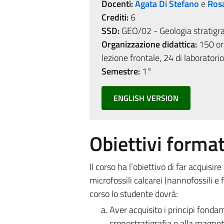
Docenti:
Agata Di Stefano
e
Ros
Crediti:
6
SSD:
GEO/02 - Geologia stratigra
Organizzazione didattica:
150 ore
lezione frontale, 24 di laboratorio
Semestre:
1°
ENGLISH VERSION
Obiettivi format
Il corso ha l’obiettivo di far acquisire
microfossili calcarei (nannofossili e f
corso lo studente dovrà:
Aver acquisito i principi fondam
cronostratigrafia e alla magneto