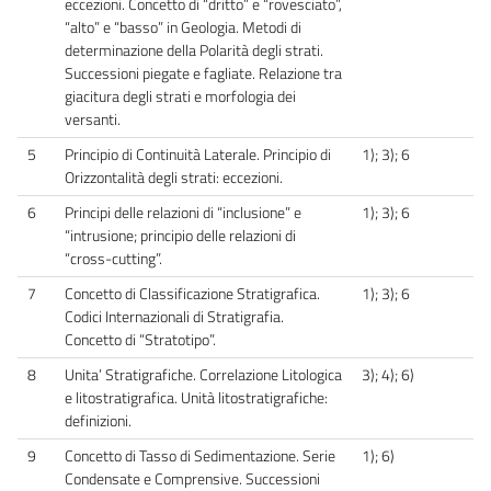
eccezioni. Concetto di “dritto” e “rovesciato”,
“alto” e “basso” in Geologia. Metodi di
determinazione della Polarità degli strati.
Successioni piegate e fagliate. Relazione tra
giacitura degli strati e morfologia dei
versanti.
5
Principio di Continuità Laterale. Principio di
1); 3); 6
Orizzontalità degli strati: eccezioni.
6
Principi delle relazioni di “inclusione” e
1); 3); 6
“intrusione; principio delle relazioni di
“cross-cutting”.
7
Concetto di Classificazione Stratigrafica.
1); 3); 6
Codici Internazionali di Stratigrafia.
Concetto di “Stratotipo”.
8
Unita’ Stratigrafiche. Correlazione Litologica
3); 4); 6)
e litostratigrafica. Unità litostratigrafiche:
definizioni.
9
Concetto di Tasso di Sedimentazione. Serie
1); 6)
Condensate e Comprensive. Successioni