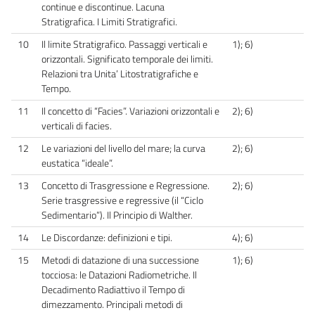
continue e discontinue. Lacuna
Stratigrafica. I Limiti Stratigrafici.
10
Il limite Stratigrafico. Passaggi verticali e
1); 6)
orizzontali. Significato temporale dei limiti.
Relazioni tra Unita’ Litostratigrafiche e
Tempo.
11
Il concetto di “Facies”. Variazioni orizzontali e
2); 6)
verticali di facies.
12
Le variazioni del livello del mare; la curva
2); 6)
eustatica “ideale”.
13
Concetto di Trasgressione e Regressione.
2); 6)
Serie trasgressive e regressive (il “Ciclo
Sedimentario”). Il Principio di Walther.
14
Le Discordanze: definizioni e tipi.
4); 6)
15
Metodi di datazione di una successione
1); 6)
tocciosa: le Datazioni Radiometriche. Il
Decadimento Radiattivo il Tempo di
dimezzamento. Principali metodi di