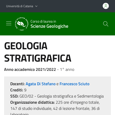
Vai al contenuto principale
Vai al menu di navigazione
Università di Catania
Corso di laurea in
Scienze Geologiche
GEOLOGIA
STRATIGRAFICA
Anno accademico 2021/2022
- 1° anno
Docenti:
Agata Di Stefano
e
Francesco Sciuto
Crediti:
9
SSD:
GEO/02 - Geologia stratigrafica e Sedimentologia
Organizzazione didattica:
225 ore d'impegno totale,
147 di studio individuale, 42 di lezione frontale, 36 di
laboratorio