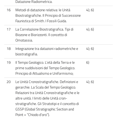
Datazione Radiometrica.
16
Metodi di datazione relativa: le Unità
4); 6)
Biostratigrafiche. Il Principio di Successione
Faunistica di Smith. I Fossili Guida.
17
La Correlazione Biostratigrafica. Tipi di
4); 6)
Biozone e Biorizzonti. Il concetto di
Omotassia.
18
Integrazione tra datazioni radiometriche e
4); 6)
biostratigrafia.
19
Il Tempo Geologico. L’età della Terra e le
6)
prime suddivisioni del Tempo Geologico.
Principio di Attualismo e Uniformismo;
20
Le Unità Cronostratigrafiche. Definizioni e
4); 6)
gerarchie. La Scala del Tempo Geologico.
Relazioni tra Unità Cronostratigrafiche e le
altre unità. I limiti delle Unità cron-
stratigrafiche. Gli Stratotipi e il concetto di
GSSP (Global Stratigraphic Section and
Point = “Chiodo d’oro”).