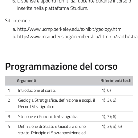
Dispense e appunti forniti dal docente durante il corso o
inserite nella piattaforma Studium.
Siti internet:
http://www.ucmp.berkeley.edu/exhibit/geology.html
http://www.msnucleus.org/membership/html/jh/earth/stra
Programmazione del corso
Argomenti
Riferimenti testi
1
Introduzione al corso.
1); 6)
2
Geologia Stratigrafica: definizione e scopi; il
1); 3); 6)
Record Stratigrafico
3
Stenone e i Principi di Stratigrafia.
1); 3); 6)
4
Definizione di Strato e Giacitura di uno
1); 3); 5); 6)
strato. Principio di Sovrapposizione ed