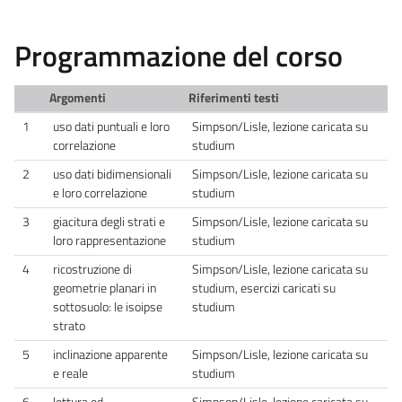
Programmazione del corso
Argomenti
Riferimenti testi
1
uso dati puntuali e loro
Simpson/Lisle, lezione caricata su
correlazione
studium
2
uso dati bidimensionali
Simpson/Lisle, lezione caricata su
e loro correlazione
studium
3
giacitura degli strati e
Simpson/Lisle, lezione caricata su
loro rappresentazione
studium
4
ricostruzione di
Simpson/Lisle, lezione caricata su
geometrie planari in
studium, esercizi caricati su
sottosuolo: le isoipse
studium
strato
5
inclinazione apparente
Simpson/Lisle, lezione caricata su
e reale
studium
6
lettura ed
Simpson/Lisle, lezione caricata su