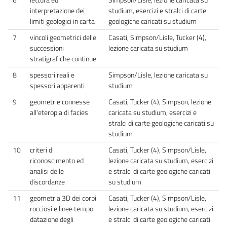
interpretazione dei
studium, esercizi e stralci di carte
limiti geologici in carta
geologiche caricati su studium
7
vincoli geometrici delle
Casati, Simpson/Lisle, Tucker (4),
successioni
lezione caricata su studium
stratigrafiche continue
8
spessori reali e
Simpson/Lisle, lezione caricata su
spessori apparenti
studium
9
geometrie connesse
Casati, Tucker (4), Simpson, lezione
all'eteropia di facies
caricata su studium, esercizi e
stralci di carte geologiche caricati su
studium
10
criteri di
Casati, Tucker (4), Simpson/Lisle,
riconoscimento ed
lezione caricata su studium, esercizi
analisi delle
e stralci di carte geologiche caricati
discordanze
su studium
11
geometria 3D dei corpi
Casati, Tucker (4), Simpson/Lisle,
rocciosi e linee tempo:
lezione caricata su studium, esercizi
datazione degli
e stralci di carte geologiche caricati