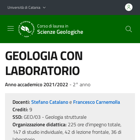
Vai al contenuto principale
Vai al menu di navigazione
Università di Catania
Corso di laurea in
Scienze Geologiche
GEOLOGIA CON
LABORATORIO
Anno accademico 2021/2022
- 2° anno
Docenti:
Stefano Catalano
e
Francesco Carnemolla
Crediti:
9
SSD:
GEO/03 - Geologia strutturale
Organizzazione didattica:
225 ore d'impegno totale,
147 di studio individuale, 42 di lezione frontale, 36 di
laboratorio