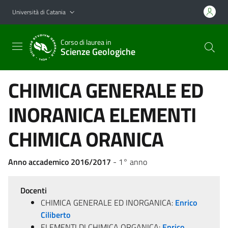
Vai al contenuto principale
Vai al menu di navigazione
Università di Catania
Corso di laurea in
Scienze Geologiche
CHIMICA GENERALE ED
INORANICA ELEMENTI
CHIMICA ORANICA
Anno accademico 2016/2017
- 1° anno
Docenti
CHIMICA GENERALE ED INORGANICA:
Enrico
Ciliberto
ELEMENTI DI CHIMICA ORGANICA:
Enrico