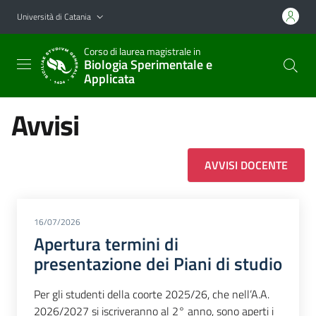
Vai al contenuto principale
Vai al menu di navigazione
Università di Catania
Corso di laurea magistrale in
Biologia Sperimentale e
Applicata
Avvisi
AVVISI DOCENTE
16/07/2026
Apertura termini di
presentazione dei Piani di studio
Per gli studenti della coorte 2025/26, che nell’A.A.
2026/2027 si iscriveranno al 2° anno, sono aperti i