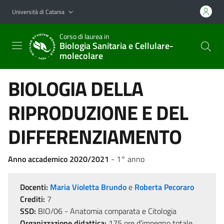
Vai al contenuto principale
Vai al menu di navigazione
Università di Catania
Corso di laurea in
Biologia Sanitaria e Cellulare-
molecolare
BIOLOGIA DELLA
RIPRODUZIONE E DEL
DIFFERENZIAMENTO
Anno accademico 2020/2021
- 1° anno
Docenti:
Maria Violetta Brundo
e
Roberta Pecoraro
Crediti:
7
SSD:
BIO/06 - Anatomia comparata e Citologia
Organizzazione didattica:
175 ore d'impegno totale,