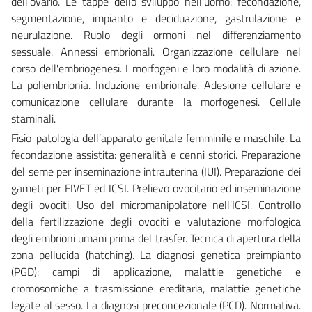
dell’ovario. Le tappe dello sviluppo nell'uomo: fecondazione,
segmentazione, impianto e deciduazione, gastrulazione e
neurulazione. Ruolo degli ormoni nel differenziamento
sessuale. Annessi embrionali. Organizzazione cellulare nel
corso dell'embriogenesi. I morfogeni e loro modalità di azione.
La poliembrionia. Induzione embrionale. Adesione cellulare e
comunicazione cellulare durante la morfogenesi. Cellule
staminali.
Fisio-patologia dell’apparato genitale femminile e maschile. La
fecondazione assistita: generalità e cenni storici. Preparazione
del seme per inseminazione intrauterina (IUI). Preparazione dei
gameti per FIVET ed ICSI. Prelievo ovocitario ed inseminazione
degli ovociti. Uso del micromanipolatore nell'ICSI. Controllo
della fertilizzazione degli ovociti e valutazione morfologica
degli embrioni umani prima del trasfer. Tecnica di apertura della
zona pellucida (hatching). La diagnosi genetica preimpianto
(PGD): campi di applicazione, malattie genetiche e
cromosomiche a trasmissione ereditaria, malattie genetiche
legate al sesso. La diagnosi preconcezionale (PCD). Normativa.