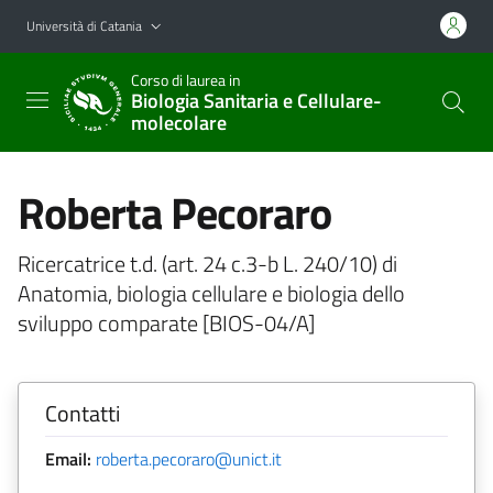
Vai al contenuto principale
Vai al menu di navigazione
Università di Catania
Corso di laurea in
Biologia Sanitaria e Cellulare-
molecolare
Roberta Pecoraro
Ricercatrice t.d. (art. 24 c.3-b L. 240/10) di
Anatomia, biologia cellulare e biologia dello
sviluppo comparate [BIOS-04/A]
Contatti
Email:
roberta.pecoraro@unict.it