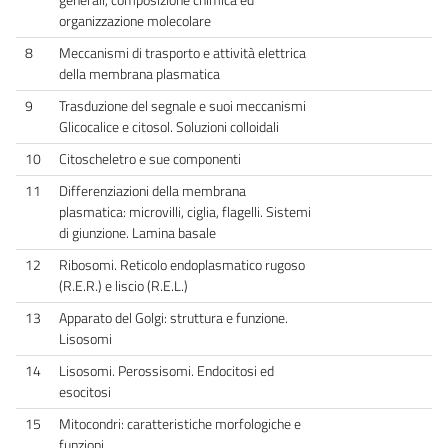
organizzazione molecolare
8
Meccanismi di trasporto e attività elettrica
della membrana plasmatica
9
Trasduzione del segnale e suoi meccanismi
Glicocalice e citosol. Soluzioni colloidali
10
Citoscheletro e sue componenti
11
Differenziazioni della membrana
plasmatica: microvilli, ciglia, flagelli. Sistemi
di giunzione. Lamina basale
12
Ribosomi. Reticolo endoplasmatico rugoso
(R.E.R.) e liscio (R.E.L.)
13
Apparato del Golgi: struttura e funzione.
Lisosomi
14
Lisosomi. Perossisomi. Endocitosi ed
esocitosi
15
Mitocondri: caratteristiche morfologiche e
funzioni