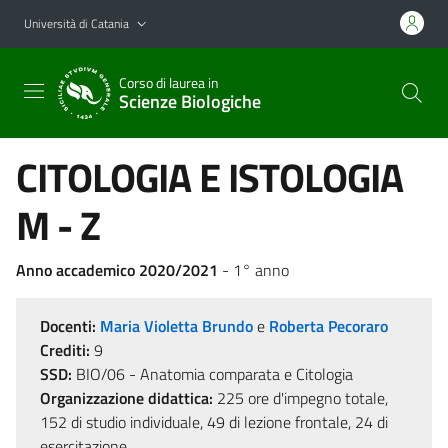
Vai al contenuto principale
Vai al menu di navigazione
Università di Catania
Corso di laurea in
Scienze Biologiche
CITOLOGIA E ISTOLOGIA
M - Z
Anno accademico 2020/2021
- 1° anno
Docenti:
Maria Violetta Brundo
e
Roberta Pecoraro
Crediti:
9
SSD:
BIO/06 - Anatomia comparata e Citologia
Organizzazione didattica:
225 ore d'impegno totale,
152 di studio individuale, 49 di lezione frontale, 24 di
esercitazione