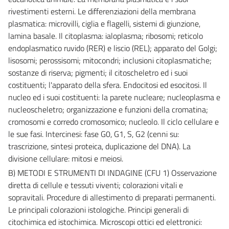
rivestimenti esterni. Le differenziazioni della membrana
plasmatica: microvilli, ciglia e flagelli, sistemi di giunzione,
lamina basale. Il citoplasma: ialoplasma; ribosomi; reticolo
endoplasmatico ruvido (RER) e liscio (REL); apparato del Golgi;
lisosomi; perossisomi; mitocondri; inclusioni citoplasmatiche;
sostanze di riserva; pigmenti; il citoscheletro ed i suoi
costituenti; l'apparato della sfera. Endocitosi ed esocitosi. Il
nucleo ed i suoi costituenti: la parete nucleare; nucleoplasma e
nucleoscheletro; organizzazione e funzioni della cromatina;
cromosomi e corredo cromosomico; nucleolo. Il ciclo cellulare e
le sue fasi. Intercinesi: fase G0, G1, S, G2 (cenni su:
trascrizione, sintesi proteica, duplicazione del DNA). La
divisione cellulare: mitosi e meiosi.
B) METODI E STRUMENTI DI INDAGINE (CFU 1) Osservazione
diretta di cellule e tessuti viventi; colorazioni vitali e
sopravitali. Procedure di allestimento di preparati permanenti.
Le principali colorazioni istologiche. Principi generali di
citochimica ed istochimica. Microscopi ottici ed elettronici: