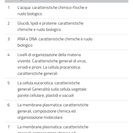
1
L’acqua: caratteristiche chimico-fisiche e
ruolo biologico
2
Glucidi, lipidi e proteine: caratteristiche
chimiche e ruolo biologico
3
RNA e DNA: caratteristiche chimiche e ruolo
biologico
4
Livelli di organizzazione della materia
vivente. Caratteristiche generali di virus,
viroidi e prioni. La cellula procariotica:
caratteristiche generali
5
La cellula eucariotica: caratteristiche
generali Generalità sulla cellula vegetale:
parete cellulare, plastidi e vacuoli
6
La membrana plasmatica: caratteristiche
generali, composizione chimica ed
organizzazione molecolare
7
La membrana plasmatica: caratteristiche
generali, composizione chimica ed