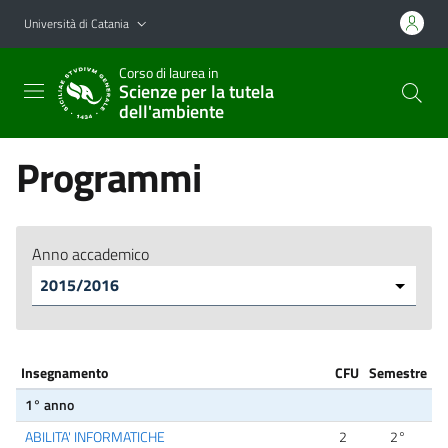
Vai al contenuto principale
Vai al menu di navigazione
Università di Catania
Corso di laurea in
Scienze per la tutela
dell'ambiente
Programmi
Anno accademico
Insegnamento
CFU
Semestre
1° anno
ABILITA' INFORMATICHE
2
2°