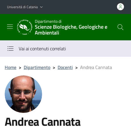
Vai al contenuto principale
Vai al menu di navigazione
Università di Catania
Dipartimento di
Scienze Biologiche, Geologiche e
Ambientali
Vai ai contenuti correlati
Home
>
Dipartimento
>
Docenti
>
Andrea Cannata
Andrea Cannata