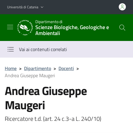
Vai al contenuto principale
Vai al menu di navigazione
Università di Catania
Dipartimento di
Scienze Biologiche, Geologiche e
Ambientali
Vai ai contenuti correlati
Home
>
Dipartimento
>
Docenti
>
Andrea Giuseppe Maugeri
Andrea Giuseppe
Maugeri
Ricercatore t.d. (art. 24 c.3-a L. 240/10)