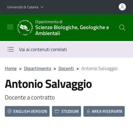
Vai al contenuto principale
Vai al menu di navigazione
Università di Catania
Dipartimento di
Scienze Biologiche, Geologiche e
Ambientali
Vai ai contenuti correlati
Home
>
Dipartimento
>
Docenti
>
Antonio Salvaggio
Antonio Salvaggio
Docente a contratto
ENGLISH VERSION
STUDIUM
AREA RISERVATA