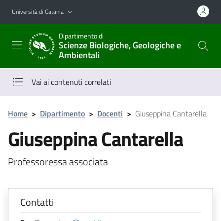
Vai al contenuto principale
Vai al menu di navigazione
Università di Catania
Dipartimento di
Scienze Biologiche, Geologiche e
Ambientali
Vai ai contenuti correlati
Home
>
Dipartimento
>
Docenti
>
Giuseppina Cantarella
Giuseppina Cantarella
Professoressa associata
Contatti