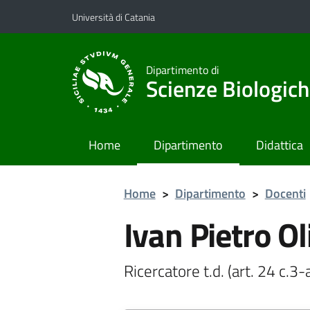
Vai al contenuto principale
Vai al menu di navigazione
Università di Catania
Dipartimento di
Scienze Biologich
Home
Dipartimento
Didattica
Home
>
Dipartimento
>
Docenti
Ivan Pietro Ol
Ricercatore t.d. (art. 24 c.3