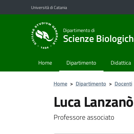
Vai al contenuto principale
Vai al menu di navigazione
Università di Catania
Dipartimento di
Scienze Biologich
Home
Dipartimento
Didattica
Home
>
Dipartimento
>
Docenti
Luca Lanzanò
Professore associato