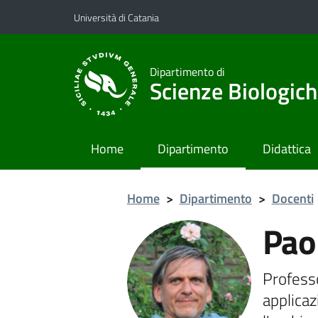
Vai al contenuto principale
Vai al menu di navigazione
Università di Catania
Dipartimento di
Scienze Biologich
Home
Dipartimento
Didattica
Home
>
Dipartimento
>
Docenti
Pao
Professo
applicaz