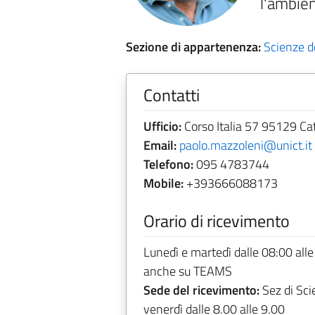
l'ambien
Sezione di appartenenza:
Scienze de
Contatti
Ufficio:
Corso Italia 57 95129 Ca
Email:
paolo.mazzoleni@unict.it
Telefono:
095 4783744
Mobile:
+393666088173
Orario di ricevimento
Lunedì e martedì dalle 08:00 all
anche su TEAMS
Sede del ricevimento:
Sez di Sci
venerdì dalle 8.00 alle 9.00