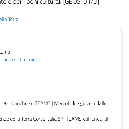
te e per i beni culturali [GEOS-01/D]
lla Terra
tania
-
pmazzol@unict.it
e 09:00 anche su TEAMS | Mercoledì e giovedì dalle
enze della Terra Corso Italia 57, TEAMS dal lunedì al