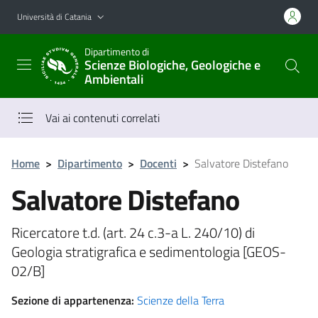
Vai al contenuto principale
Vai al menu di navigazione
Università di Catania
Dipartimento di
Scienze Biologiche, Geologiche e
Ambientali
Vai ai contenuti correlati
Home
>
Dipartimento
>
Docenti
>
Salvatore Distefano
Salvatore Distefano
Ricercatore t.d. (art. 24 c.3-a L. 240/10) di
Geologia stratigrafica e sedimentologia [GEOS-
02/B]
Sezione di appartenenza:
Scienze della Terra