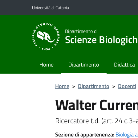
Vai al contenuto principale
Vai al menu di navigazione
Università di Catania
Dipartimento di
Scienze Biologich
Home
Dipartimento
Didattica
Home
>
Dipartimento
>
Docenti
Walter Curren
Ricercatore t.d. (art. 24 c.3
Sezione di appartenenza:
Biologia 