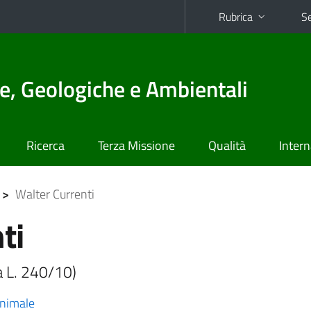
Rubrica
Se
e, Geologiche e Ambientali
Ricerca
Terza Missione
Qualità
Intern
>
Walter Currenti
ti
-a L. 240/10)
animale