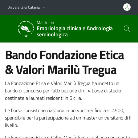
Vai al contenuto principale
Vai al menu di navigazione
Università di Catania
Master in
Embriologia clinica e Andrologia
seminologica
Bando Fondazione Etica
& Valori Marilù Tregua
La Fondazione Etica e Valori Marilù Tregua ha indetto un
bando di concorso per l'attribuzione di n. 4 borse di studio
destinate a laureati residenti in Sicilia.
Le borse consistono ciascuna in un voucher fino a € 2.500,
spendibile per la partecipazione ad un master universitario di II
livello.
La Fondazione Etica e Valori Marilù Tregua nel perseguimento