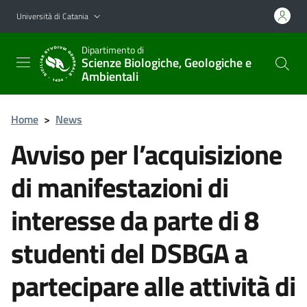
Vai al contenuto principale
Vai al menu di navigazione
Università di Catania
Dipartimento di
Scienze Biologiche, Geologiche e
Ambientali
Home
>
News
Avviso per l’acquisizione
di manifestazioni di
interesse da parte di 8
studenti del DSBGA a
partecipare alle attività di