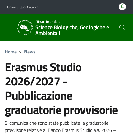
Vai al contenuto principale
Vai al menu di navigazione
Università di Catania
Dipartimento di
Scienze Biologiche, Geologiche e
Ambientali
Home
>
News
Erasmus Studio
2026/2027 -
Pubblicazione
graduatorie provvisorie
Si comunica che sono state pubblicate le graduatorie
provvisorie relative al Bando Erasmus Studio a.a. 2026 –