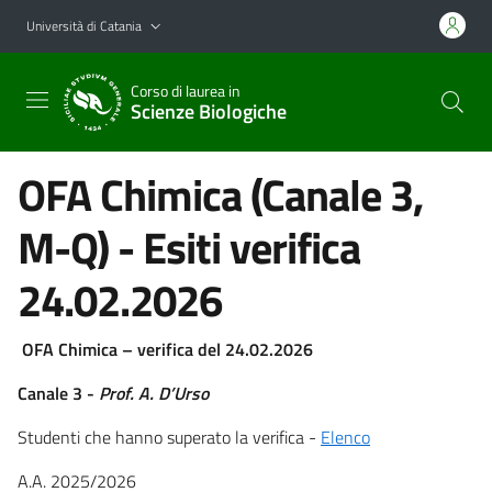
Vai al contenuto principale
Vai al menu di navigazione
Università di Catania
Corso di laurea in
Scienze Biologiche
OFA Chimica (Canale 3,
M-Q) - Esiti verifica
24.02.2026
OFA Chimica – verifica del 24.02.2026
Canale 3 -
Prof. A. D’Urso
Studenti che hanno superato la verifica -
Elenco
A.A. 2025/2026